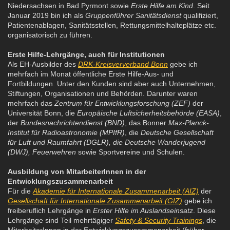
Niedersachsen in Bad Pyrmont sowie
Erste Hilfe am Kind
. Seit
Januar 2019 bin ich als
Gruppenführer Sanitätsdienst
qualifiziert,
Patientenablagen, Sanitätsstellen, Rettungsmittelhalteplätze etc.
organisatorisch zu führen.
Erste Hilfe-Lehrgänge, auch für Institutionen
Als EH-Ausbilder des
DRK-Kreisververband Bonn
gebe ich
mehrfach im Monat öffentliche Erste Hilfe-Aus- und
Fortbildungen. Unter den Kunden sind aber auch Unternehmen,
Stiftungen, Organisationen und Behörden. Darunter waren
mehrfach das
Zentrum für Entwicklungsforschung (ZEF)
der
Universität Bonn, die
Europäische Luftsicherheitsbehörde (EASA)
,
der
Bundesnachrichtendienst (BND)
, das Bonner
Max-Planck-
Institut für Radioastronomie (MPIfR)
, die
Deutsche Gesellschaft
für Luft und Raumfahrt (DGLR), die Deutsche Wanderjugend
(DWJ), Feuerwehren
sowie Sportvereine und Schulen.
Ausbildung von MitarbeiterInnen in der
Entwicklungszusammenarbeit
Für die
Akademie für Internationale Zusammenarbeit (AIZ)
der
Gesellschaft für Internationale Zusammenarbeit (GIZ)
gebe ich
freiberuflich Lehrgänge in
Erster Hilfe im Auslandseinsatz
. Diese
Lehrgänge sind Teil mehrtägiger
Safety & Security Trainings
, die
MitarbeiterInnen in der Entwicklungszusammenarbeit (früher