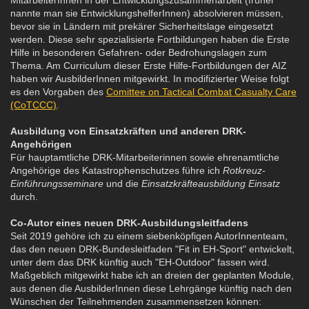
nannte man sie EntwicklungshelferInnen) absolvieren müssen,
bevor sie in Ländern mit prekärer Sicherheitslage eingesetzt
werden. Diese sehr spezialisierte Fortbildungen haben die Erste
Hilfe in besonderen Gefahren- oder Bedrohungslagen zum
Thema. Am Curriculum dieser Erste Hilfe-Fortbildungen der AIZ
haben wir AusbilderInnen mitgewirkt. In modifizierter Weise folgt
es den Vorgaben des
Comittee on Tactical Combat Casualty Care
(CoTCCC)
.
Ausbildung von Einsatzkräften und anderen DRK-
Angehörigen
Für hauptamtliche DRK-Mitarbeiterinnen sowie ehrenamtliche
Angehörige des Katastrophenschutzes führe ich
Rotkreuz-
Einführungsseminare
und die
Einsatzkräfteausbildung Einsatz
durch.
Co-Autor eines neuen DRK-Ausbildungsleitfadens
Seit 2019 gehöre ich zu einem siebenköpfigen AutorInnenteam,
das den neuen DRK-Bundesleitfaden "Fit in EH-Sport" entwickelt,
unter dem das DRK künftig auch "EH-Outdoor" fassen wird.
Maßgeblich mitgewirkt habe ich an dreien der geplanten Module,
aus denen die AusbilderInnen diese Lehrgänge künftig nach den
Wünschen der Teilnehmenden zusammensetzen können: