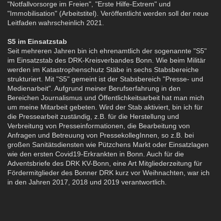
"Notfallvorsorge im Freien", "Erste Hilfe-Extrem" und
"Immobilisation" (Arbeitstitel). Veröffentlicht werden soll der neue
Leitfaden wahrscheinlich 2021.
S5 im Einsatzstab
Seit mehreren Jahren bin ich ehrenamtlich der sogenannte "S5"
im Einsatzstab des DRK-Kreisverbandes Bonn. Wie beim Militär
werden im Katastrophenschutz Stäbe in sechs Stabsbereiche
strukturiert. Mit "S5" gemeint ist der Stabsbereich "Presse- und
Medienarbeit". Aufgrund meiner Berufserfahrung in den
Bereichen Journalismus und Öffentlichkeitsarbeit hat man mich
um meine Mitarbeit gebeten. Wird der Stab aktiviert, bin ich für
die Pressearbeit zuständig, z.B. für die Herstellung und
Verbreitung von Presseinformationen, die Bearbeitung von
Anfragen und Betreuung von PressekollegInnen, so z.B. bei
großen Sanitätsdiensten wie Pützchens Markt oder Einsatzlagen
wie den ersten Covid19-Erkrankten in Bonn. Auch für die
Adventsbriefe des DRK KV-Bonn, eine Art Mitgliederzeitung für
Fördermitglieder des Bonner DRK kurz vor Weihnachten, war ich
in den Jahren 2017, 2018 und 2019 verantwortlich.