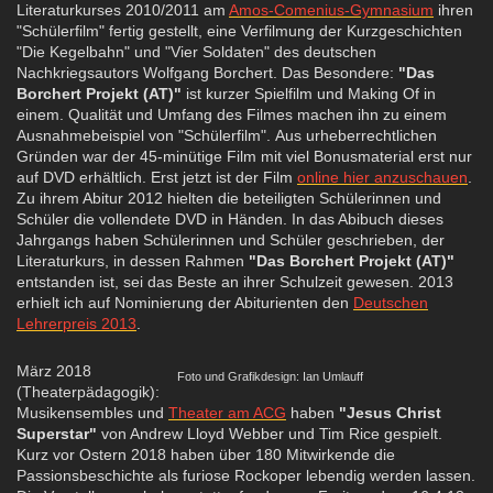
Literaturkurses 2010/2011 am
Amos-Comenius-Gymnasium
ihren
"Schülerfilm" fertig gestellt, eine Verfilmung der Kurzgeschichten
"Die Kegelbahn" und "Vier Soldaten" des deutschen
Nachkriegsautors Wolfgang Borchert. Das Besondere:
"Das
Borchert Projekt (AT)"
ist kurzer Spielfilm und Making Of in
einem. Qualität und Umfang des Filmes machen ihn zu einem
Ausnahmebeispiel von "Schülerfilm". Aus urheberrechtlichen
Gründen war der 45-minütige Film mit viel Bonusmaterial erst nur
auf DVD erhältlich. Erst jetzt ist der Film
online hier anzuschauen
.
Zu ihrem Abitur 2012 hielten die beteiligten Schülerinnen und
Schüler die vollendete DVD in Händen. In das Abibuch dieses
Jahrgangs haben Schülerinnen und Schüler geschrieben, der
Literaturkurs, in dessen Rahmen
"Das Borchert Projekt (AT)"
entstanden ist, sei das Beste an ihrer Schulzeit gewesen. 2013
erhielt ich auf Nominierung der Abiturienten den
Deutschen
Lehrerpreis 2013
.
März 2018
Foto und Grafikdesign: Ian Umlauff
(Theaterpädagogik):
Musikensembles und
Theater am ACG
haben
"Jesus Christ
Superstar"
von Andrew Lloyd Webber und Tim Rice gespielt.
Kurz vor Ostern 2018 haben über 180 Mitwirkende die
Passionsbeschichte als furiose Rockoper lebendig werden lassen.