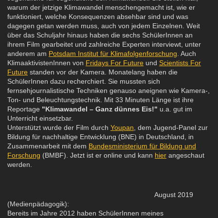
warum der jetzige Klimawandel menschengemacht ist, wie er
funktioniert, welche Konsequenzen absehbar sind und was
dagegen getan werden muss, auch von jedem Einzelnen. Weit
über das Schuljahr hinaus haben die sechs SchülerInnen an
ihrem Film gearbeitet und zahlreiche Experten interviewt, unter
anderem am
Potsdam Institut für Klimafolgenforschung
. Auch
KlimaaktivistenInnen von
Fridays For Future
und
Scientists For
Future
standen vor der Kamera. Monatelang haben die
SchülerInnen dazu recherchiert. Sie mussten sich
fernsehjournalistische Techniken genauso aneignen wie Kamera-,
Ton- und Beleuchtungstechnik. Mit 33 Minuten Länge ist ihre
Reportage
"Klimawandel – Ganz dünnes Eis!"
u.a. gut im
Unterricht einsetzbar.
Unterstützt wurde der Film durch
Youpan
, dem Jugend-Panel zur
Bildung für nachhaltige Entwicklung (BNE) in Deutschland, in
Zusammenarbeit mit dem
Bundesministerium für Bildung und
Forschung
(BMBF). Jetzt ist er online und kann
hier
angeschaut
werden.
August 2019
(Medienpädagogik):
Bereits im Jahre 2012 haben SchülerInnen meines