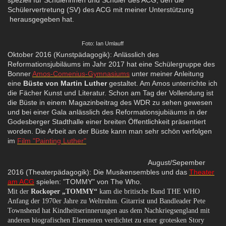
Schülervertretung (SV) des ACG mit meiner Unterstützung
herausgegeben hat.
Foto: Ian Umlauff
Oktober 2016 (Kunstpädagogik): Anlässlich des
Reformationsjubiläums im Jahr 2017 hat eine Schülergruppe des
Bonner
Amos-Comenius-Gymnasiums
unter meiner Anleitung
eine
Büste von Martin Luther
gestaltet. Am Amos unterrichte ich
die Fächer Kunst und Literatur. Schon am Tag der Vollendung ist
die Büste in einem Magazinbeitrag des WDR zu sehen gewesen
und bei einer Gala anlässlich des Reformationsjubiäums in der
Godesberger Stadthalle einer breiten Öffentlichkeit präsentiert
worden. Die Arbeit an der Büste kann man sehr schön verfolgen
im
Film "Painting Luther"
August/Sepember
2016 (Theaterpädagogik): Die Musikensembles und das
Theater
am ACG
spielen: "TOMMY" von The Who.
Mit der
Rockoper „TOMMY“
kam die britische Band THE WHO
Anfang der 1970er Jahre zu Weltruhm. Gitarrist und Bandleader Pete
Townshend hat Kindheitserinnerungen aus dem Nachkriegsengland mit
anderen biografischen Elementen verdichtet zu einer grotesken Story