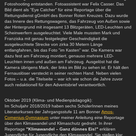
Fotoshooting entstanden. Fotoassistent war Felix Casser. Das
Bild dient als "Eye Catcher" für eine Reportage über die
Rettungsdienst gGmbH des Bonner Roten Kreuzes. Dazu wurde
das Innere des Rettungswagens, das Fahrzeug von Außen sowie
der Hintergrund mit insgesamt 13 Blitzgeräten, LED-Leuchten und
Scheinwerfern ausgeleuchtet. Viele Male mussten Mark und
Franziska mit genau festgelegter Geschwindigkeit die
ausgeleuchtete Strecke von zirka 30 Metern Länge
entlangfahren, bis das Foto "im Kasten" war. Die Kamera war
dazu fest am Fahrzeug montiert, genauso mehrere LED-
Leuchten innen und außen am Fahrzeug. Ausgelöst hat die
Kamera übrigens Mark, der links im Bild zu sehen ist. Er hält den
Fernauslöser versteckt in seiner rechten Hand. Neben vielen
Fotos – u.a. die Titelseite – war ich wie schon die Jahre zuvor
auch redaktionell für den Adventsbrief verantwortlich.
Oktober 2019 (Klima- und Medienpädagogik):
Im Schuljahr 2018/2019 haben sechs SchülerInnen meines
Literaturkurses der Jahrgangsstufe 11 am Bonner
Amos-
Comenius-Gymnasium
unter meiner Anleitung eine Reportage
über den Klimawandel und Klimaschutz gedreht. In ihrer
Reportage
"Klimawandel – Ganz dünnes Eis!"
erklären
Jugendliche für Jugendliche den Klimawandel. Sie stellen klar,