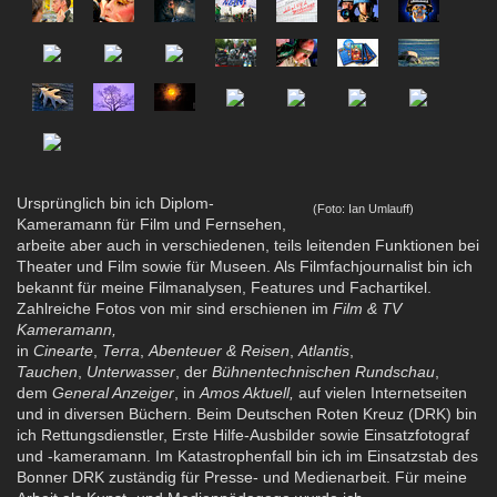
Ursprünglich bin ich Diplom-
(Foto: Ian Umlauff)
Kameramann für Film und Fernsehen,
arbeite aber auch in verschiedenen, teils leitenden Funktionen bei
Theater und Film sowie für Museen. Als Filmfachjournalist bin ich
bekannt für meine Filmanalysen, Features und Fachartikel.
Zahlreiche Fotos von mir sind erschienen im
Film & TV
Kameramann,
in
Cinearte
,
Terra
,
Aben
teuer & Reisen
,
Atlantis
,
Tauchen
,
Unterwasser
, der
Bühnentechnischen Rundschau
,
dem
General Anzeiger
, in
Amos Aktuell,
auf vielen Internetseiten
und in diversen Büchern. Beim Deutschen Roten Kreuz (DRK) bin
ich Rettungsdienstler, Erste Hilfe-Ausbilder sowie Einsatzfotograf
und -kameramann. Im Katastrophenfall bin ich im Einsatzstab des
Bonner DRK zuständig für Presse- und Medienarbeit. Für meine