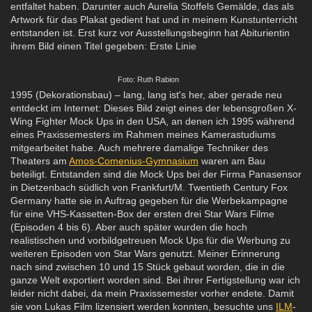
entfaltet haben. Darunter auch Aurelia Stoffels Gemälde, das als
Artwork für das Plakat gedient hat und in meinem Kunstunterricht
entstanden ist. Erst kurz vor Ausstellungsbeginn hat Abiturientin
ihrem Bild einen Titel gegeben: Erste Linie
Foto: Ruth Rabion
1995 (Dekorationsbau) – lang, lang ist's her, aber gerade neu
entdeckt im Internet: Dieses Bild zeigt eines der lebensgroßen X-
Wing Fighter Mock Ups in den USA, an denen ich 1995 während
eines Praxissemesters im Rahmen meines Kamerastudiums
mitgearbeitet habe. Auch mehrere damalige Techniker des
Theaters am
Amos-Comenius-Gymnasium
waren am Bau
beteiligt. Entstanden sind die Mock Ups bei der Firma Panasensor
in Dietzenbach südlich von Frankfurt/M. Twentieth Century Fox
Germany hatte sie in Auftrag gegeben für die Werbekampagne
für eine VHS-Kassetten-Box der ersten drei Star Wars Filme
(Episoden 4 bis 6). Aber auch später wurden die hoch
realistischen und vorbildgetreuen Mock Ups für die Werbung zu
weiteren Episoden von Star Wars genutzt. Meiner Erinnerung
nach sind zwischen 10 und 15 Stück gebaut worden, die in die
ganze Welt exportiert worden sind. Bei ihrer Fertigstellung war ich
leider nicht dabei, da mein Praxissemester vorher endete. Damit
sie von Lukas Film lizensiert werden konnten, besuchte uns
ILM
-