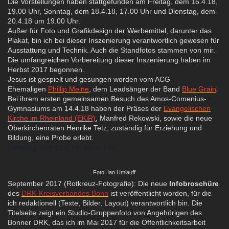
Die Vorstellungen haben stattgefunden am Freitag, dem 16.4.18,
19.00 Uhr, Sonntag, dem 18.4.18, 17.00 Uhr und Dienstag, dem
20.4.18 um 19.00 Uhr.
Außer für Foto und Grafikdesign der Werbemittel, darunter das
Plakat, bin ich bei dieser Inszenierung verantwortlich gewesen für
Ausstattung und Technik. Auch die Standfotos stammen von mir.
Die umfangreichen Vorbereitung dieser Inszenierung haben im
Herbst 2017 begonnen.
Jesus ist gespielt und gesungen worden vom ACG-
Ehemaligen
Phillip Meine
, dem Leadsänger der Band
Blue Grain
.
Bei ihrem ersten gemeinsamen Besuch des Amos-Comenius-
Gymnasiums am 14.4.18 haben der Präses der
Evangelischen
Kirche im Rheinland (EKiR)
, Manfred Rekowski, sowie die neue
Oberkirchenräten Henrike Tetz, zuständig für Erziehung und
Bildung, eine Probe erlebt.
Dienstag, den 20.4.18, 19.00 Uhr
Foto: Ian Umlauff
September 2017 (Rotkreuz-Fotografie): Die neue
Infobroschüre
des
DRK-Kreisverbandes Bonn
ist veröffentlicht worden, für die
ich redaktionell (Texte, Bilder, Layout) verantwortlich bin. Die
Titelseite zeigt ein Studio-Gruppenfoto von Angehörigen des
Bonner DRK, das ich im Mai 2017 für die Öffentlichkeitsarbeit