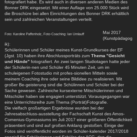
fotografiert habe. Es wird auch in diversen anderen Medien des
Bonner DRK eingesetzt. Mit einer Auflage von 25.000 Stück wird
die Broschüre bei allen Einrichtungen des Bonner DRK erhältlich
sein und zahlreichen Veranstaltungen verteilt.
Mai 2017
Foto: Karoline Paffenholz, Foto-Coaching: Ian Umlauff
(Kunstpädagog
ik):
Schülerinnen und Schüler meines Kunst-Grundkurses der EF
(Jgst. 10) haben ihre Abschlussporträts zum
Thema "Gesicht
und Hände"
fotografiert. An zwei langen Studiotagen hatte jeder
der Schülerin-nen und Schüler 45 Minuten Zeit, um im
schuleigenen Fotostudio mit profes-sionellen Mitteln sowie
meinem Coaching ihre oder seine Bildidee zu realisieren. Mit
großer Be-geisterung sind die Schülinnen und Schüler bei der
Sache gewesen. Zahlreiche kursexterne Mitschülerinnen und
Mitschüler haben sie engagiert unterstützt. Vorausgegangen war
eine Unterrichtsreihe zum Thema (Porträt)Fotografie.
Die vielfach großartigen Ergebnisse wurden bei der
Jahresabschluss-ausstellung der Fachschaft Kunst des Amos-
Comenius-Gymnasiums im Juli 2017 einer größeren Öffentlichkeit
präsentiert und sind auf großen Anklang gestoßen. Einige der
Fotos sind veröffentlicht worden im Schüler-kalender 2017/2018
speziell für Schülerinnen und Schüler des ACG, den die