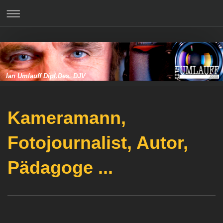
Ian Umlauff Dipl.Des. DJV
Kameramann,
Fotojournalist, Autor,
Pädagoge ...